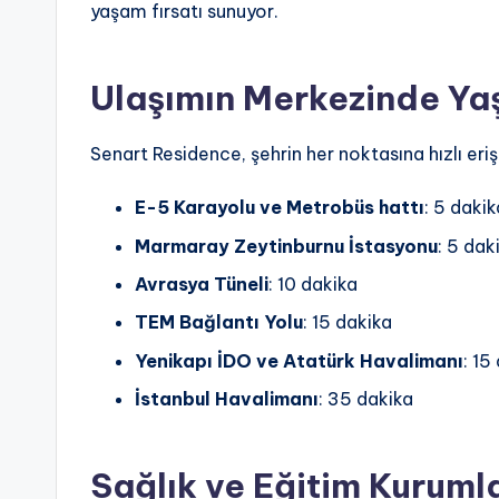
yaşam fırsatı sunuyor.
Ulaşımın Merkezinde Y
Senart Residence, şehrin her noktasına hızlı eri
E-5 Karayolu ve Metrobüs hattı
: 5 dakik
Marmaray Zeytinburnu İstasyonu
: 5 dak
Avrasya Tüneli
: 10 dakika
TEM Bağlantı Yolu
: 15 dakika
Yenikapı İDO ve Atatürk Havalimanı
: 15
İstanbul Havalimanı
: 35 dakika
Sağlık ve Eğitim Kurumla