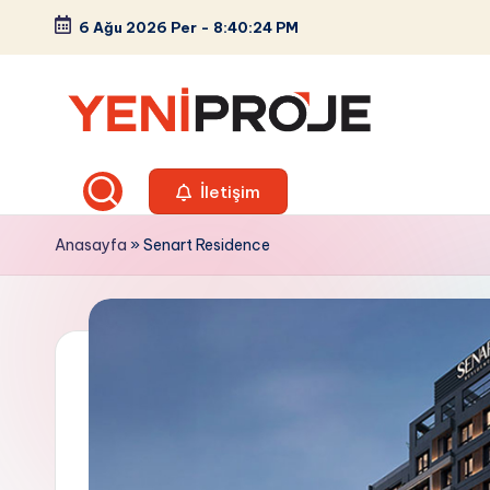
6 Ağu 2026 Per
-
8:40:25 PM
Skip
to
content
Y
Güncel
Konut,
İletişim
e
Villa,
n
Anasayfa
»
Senart Residence
Ofis
ve
i
Sanayi
P
Sitesi
Projeleri
r
o
j