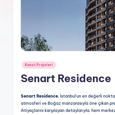
e
Posted
Konut Projeleri
in
Senart Residence
Senart Residence
, İstanbul’un en değerli nokt
atmosferi ve Boğaz manzarasıyla öne çıkan pres
ihtiyaçlarını karşılayan detaylarıyla, hem merke