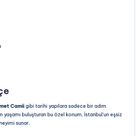
a
çe
hmet Camii
gibi tarihi yapılara sadece bir adım
yaşamı buluşturan bu özel konum, İstanbul’un eşsiz
neyimi sunar.