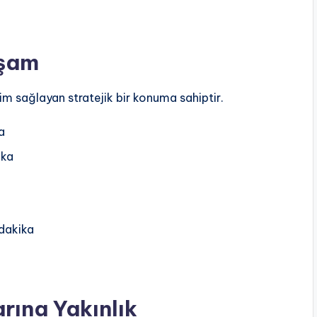
aşam
şim sağlayan stratejik bir konuma sahiptir.
a
ika
 dakika
rına Yakınlık