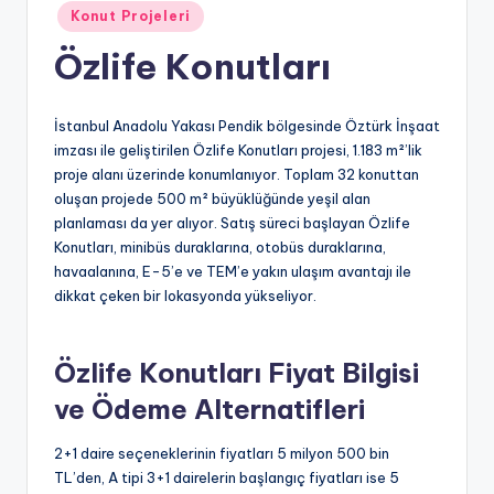
Posted
Konut Projeleri
in
Özlife Konutları
İstanbul Anadolu Yakası Pendik bölgesinde Öztürk İnşaat
imzası ile geliştirilen Özlife Konutları projesi, 1.183 m²’lik
proje alanı üzerinde konumlanıyor. Toplam 32 konuttan
oluşan projede 500 m² büyüklüğünde yeşil alan
planlaması da yer alıyor. Satış süreci başlayan Özlife
Konutları, minibüs duraklarına, otobüs duraklarına,
havaalanına, E-5’e ve TEM’e yakın ulaşım avantajı ile
dikkat çeken bir lokasyonda yükseliyor.
Özlife Konutları Fiyat Bilgisi
ve Ödeme Alternatifleri
2+1 daire seçeneklerinin fiyatları 5 milyon 500 bin
TL’den, A tipi 3+1 dairelerin başlangıç fiyatları ise 5