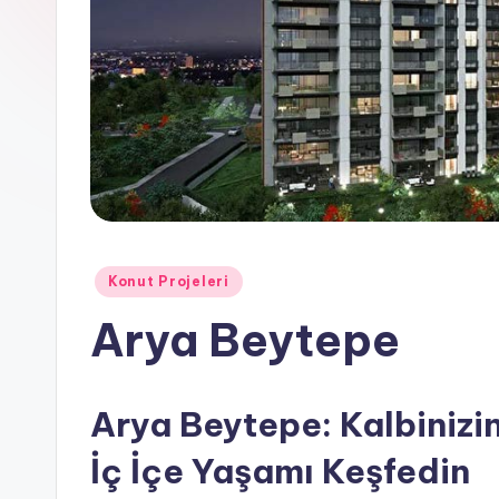
e
Posted
Konut Projeleri
in
Arya Beytepe
Arya Beytepe: Kalbinizin
İç İçe Yaşamı Keşfedin