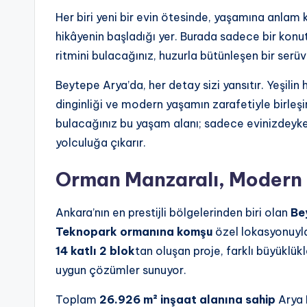
Her biri yeni bir evin ötesinde, yaşamına anlam 
hikâyenin başladığı yer. Burada sadece bir konut
ritmini bulacağınız, huzurla bütünleşen bir ser
Beytepe Arya’da, her detay sizi yansıtır. Yeşili
dinginliği ve modern yaşamın zarafetiyle birleşir
bulacağınız bu yaşam alanı; sadece evinizdeyken
yolculuğa çıkarır.
Orman Manzaralı, Modern
Ankara’nın en prestijli bölgelerinden biri olan
Be
Teknopark ormanına komşu
özel lokasyonuyla
14 katlı 2 blok
tan oluşan proje, farklı büyüklü
uygun çözümler sunuyor.
Toplam
26.926 m² inşaat alanına sahip
Arya 