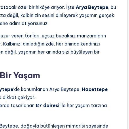
katacak özel bir hikâye arıyor. İşte
Arya Beytepe
, bu
ta değil, kalbinizin sesini dinleyerek yaşamın gerçek
üvene adım atıyorsunuz.
n huzur veren tonları, uçsuz bucaksız manzaraların
. Kalbinizi dinlediğinizde, her anında kendinizi
 değil, yaşamın her anında sizi büyüleyen bir
 Bir Yaşam
ytepe
’de konumlanan Arya Beytepe,
Hacettepe
 dikkat çekiyor.
klerde tasarlanan
87 dairesi
ile her yaşam tarzına
Beytepe, doğayla bütünleşen mimarisi sayesinde