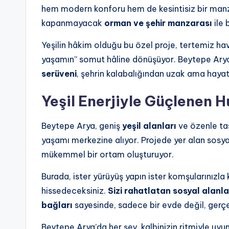
hem modern konforu hem de kesintisiz bir manzar
kapanmayacak
orman ve şehir manzarası
ile 
Yeşilin hâkim olduğu bu özel proje, tertemiz ha
yaşamın” somut hâline dönüşüyor. Beytepe Arya
serüveni
, şehrin kalabalığından uzak ama hayat
Yeşil Enerjiyle Güçlenen 
Beytepe Arya, geniş
yeşil alanları
ve özenle ta
yaşamı merkezine alıyor. Projede yer alan sosya
mükemmel bir ortam oluşturuyor.
Burada, ister yürüyüş yapın ister komşularınızla 
hissedeceksiniz.
Sizi rahatlatan sosyal alanla
bağları
sayesinde, sadece bir evde değil, gerçe
Beytepe Arya’da her şey, kalbinizin ritmiyle uyum