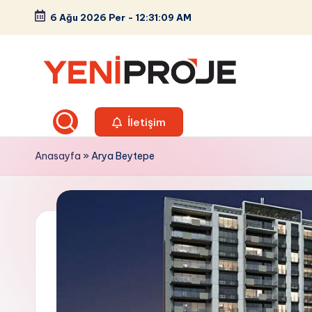
6 Ağu 2026 Per
-
12:31:10 AM
Skip
to
content
Y
Güncel
Konut,
İletişim
e
Villa,
n
Anasayfa
»
Arya Beytepe
Ofis
ve
i
Sanayi
P
Sitesi
Projeleri
r
o
j