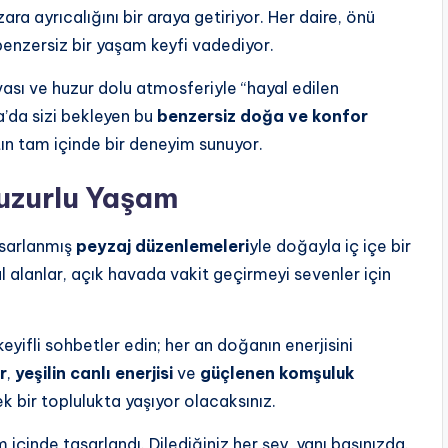
a ayrıcalığını bir araya getiriyor. Her daire, önü
benzersiz bir yaşam keyfi vadediyor.
vası ve huzur dolu atmosferiyle “hayal edilen
’da sizi bekleyen bu
benzersiz doğa ve konfor
ın tam içinde bir deneyim sunuyor.
Huzurlu Yaşam
sarlanmış
peyzaj düzenlemeleri
yle doğayla iç içe bir
l alanlar, açık havada vakit geçirmeyi sevenler için
keyifli sohbetler edin; her an doğanın enerjisini
r
,
yeşilin canlı enerjisi
ve
güçlenen komşuluk
k bir toplulukta yaşıyor olacaksınız.
 içinde tasarlandı. Dilediğiniz her şey, yanı başınızda.